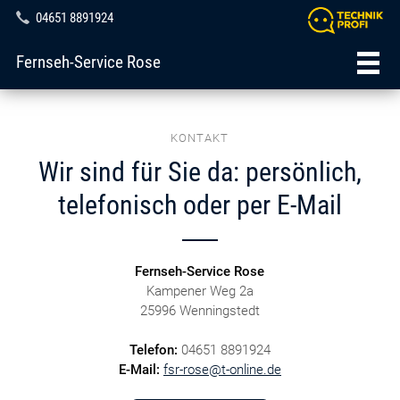
04651 8891924
Fernseh-Service Rose
KONTAKT
Wir sind für Sie da: persönlich,
telefonisch oder per E-Mail
Fernseh-Service Rose
Kampener Weg 2a
25996 Wenningstedt
Telefon:
04651 8891924
E-Mail:
fsr-rose@t-online.de