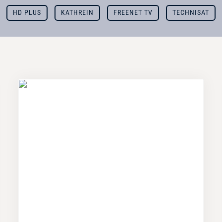
HD PLUS
KATHREIN
FREENET TV
TECHNISAT